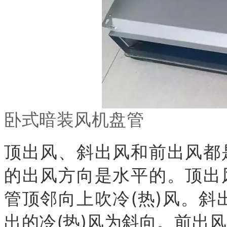
卧式暗装风机盘管
顶出风、斜出风和前出风都
的出风方向是水平的。顶出
管顶邻向上吹冷(热)风。斜
出的冷(热)风为斜向。前出