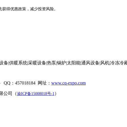
先获得优惠政策，减少投资风险。
设备|供暖系统|采暖设备|热泵|锅炉|太阳能|通风设备|风机|冷冻冷
QQ：457018184 网址：
www.cq-expo.com
限公司（
）
渝ICP备15008018号-1