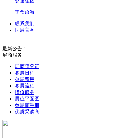
交通住宿
美食旅游
联系我们
世展官网
最新公告：
展商服务
2027第13届西部国际制冷展3月19-21日在西安国际会展中心隆重
展商预登记
参展日程
参展费用
参展流程
增值服务
展位平面图
参展商手册
优质采购商